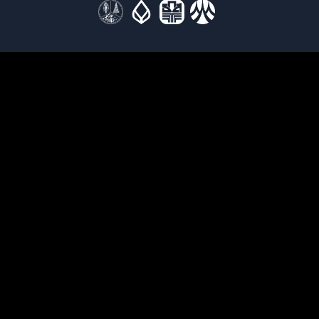
หมวดหมู่คาสิโน
เราคือผู้ให้บริการเว็บเดิมพันพนันออนไลน์ที่ให้บริการมาอย่าง
ยาวนาน สามารถแทงบาคาร่า เล่นเกม สล็อตเว็บตรง ทุน
น้อย เกมสล็อตออนไลน์ แทงบอลออนไลน์ ค่าน้ำดีที่สุดใน
ประเทศไทย เพราะเราใส่ใจลูกค้าทุกท่าน เราให้บริการมาอย่าง
ยาวนานมากกว่า 8 ปี เรด789 เรายินดีให้บริการท่านทุกรูป
แบบสล็อต ที่ RED789 มี สล็อตเว็บตรง รองรับทรูวอเลต
ด้วยนะคะ
สล็อตเว็บตรง
เรด789
Gambling can be addictive. Play responsibly.
RED789
website only accepts customers over 18 years of
age. เว็บไซต์สำหรับผู้ที่มีอายุ 18 ปีขึ้นไป
2023 All rights reserved
ติดต่อผ่านช่องทางออนไลน์
@RED7899