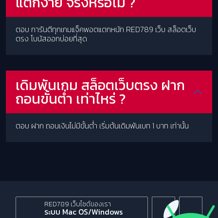
แตกง่าย จริงหรือไม่ ?
ตอบ การันตีทุกเกมแจ็คพอตแตกหนัก RED789 เว็บ สล็อตเว็บ
ตรง โบนัสออกบ่อยที่สุด
เดิมพันเกม สล็อตเว็บตรง ฝาก
ถอนขั้นต่ำ เท่าไหร่ ?
ตอบ ฝาก ถอนเงินไม่มีขั้นต่ำ เริ่มต้นเดิมพันเบท 1 บาท เท่านั้น
RED789
เว็บไซต์ของเรา
ระบบ Mac OS/Windows