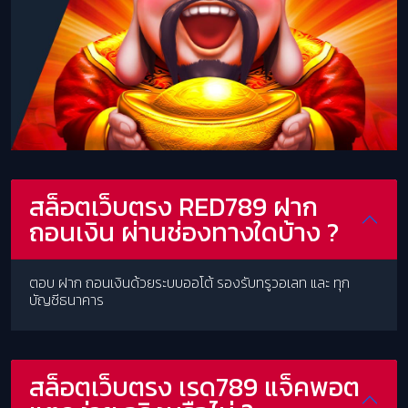
สล็อตเว็บตรง RED789 ฝาก
ถอนเงิน ผ่านช่องทางใดบ้าง ?
ตอบ ฝาก ถอนเงินด้วยระบบออโต้ รองรับทรูวอเลท และ ทุก
บัญชีธนาคาร
สล็อตเว็บตรง เรด789 แจ็คพอต