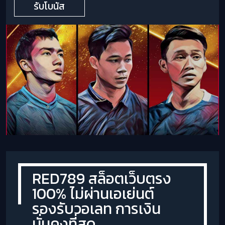
รับโบนัส
RED789 สล็อตเว็บตรง
100% ไม่ผ่านเอเย่นต์
รองรับวอเลท การเงิน
มั่นคงที่สุด