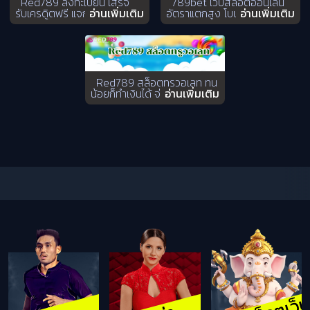
Red789 ลงทะเบียน เสร็จ
789bet เว็บสล็อตออนไลน์
รับเครดิตฟรี แจกโบนัสทุกวัน
อ่านเพิ่มเติม
อัตราแตกสูง โบนัสออกบ่อย
อ่านเพิ่มเติม
แบบไม่อั้น
ทำเงินได้ทันที
Red789 สล็อตทรูวอเลท ทุน
น้อยก็ทำเงินได้ จ่ายหนักเล่นได้
อ่านเพิ่มเติม
ทุกเกม
สล็อตเว็