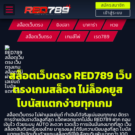
สมัครสมาชิก
เข้าสู่ระบบ
สล็อตเว็บตรง
ยิงปลา
บาคาร่า
หวย
สล็อตเว็บตรง
เกมส์ไพ่
เรด789
สล็อตเว็บตรง
RED789
เว็บ
ตรงเกมสล็อต ไม่ล็อคยูส
โบนัสเเตกง่ายทุกเกม
สล็อตเว็บตรง
ไม่ผ่านเอเย่นต์ ทำเงินได้จริงแน่นอนทุกเกม อัตรา
การจ่ายเงินรางวัลสูงที่สุด แจ็คพอตแตกไม่อั้น
RED789
ฝาก ถอน
เงินไว ด้วยระบบ AUTO สะดวก รวดเร็ว การเงินมั่นคงมากที่สุด เว็บ
สล็อตอันดับหนึ่งของไทย มาแรงและได้รับความนิยมสูงที่สุด โบนัส
แตกหนักจัดเต็มด้วยเกมสล็อตที่มีให้เลือกเดิมพันมากกว่า 100