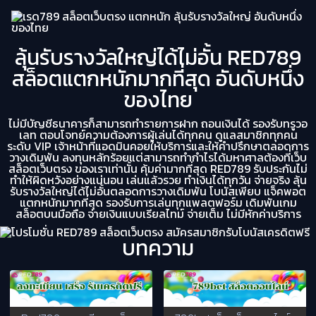
ลุ้นรับรางวัลใหญ่ได้ไม่อั้น
RED789
สล็อตแตกหนักมากที่สุด
อันดับหนึ่ง
ของไทย
ไม่มีบัญชีธนาคารก็สามารถทำรายการฝาก ถอนเงินได้ รองรับทรูวอ
เลท ตอบโจทย์ความต้องการผู้เล่นได้ทุกคน ดูแลสมาชิกทุกคน
ระดับ VIP เจ้าหน้าที่แอดมินคอยให้บริการและให้คำปรึกษาตลอดการ
วางเดิมพัน ลงทุนหลักร้อยแต่สามารถทำกำไรได้มหาศาลต้องที่เว็บ
สล็อตเว็บตรง
ของเราเท่านั้น คุ้มค่ามากที่สุด
RED789
รับประกันไม่
ทำให้ผิดหวังอย่างแน่นอน เล่นแล้วรวย ทำเงินได้ทุกวัน จ่ายจริง ลุ้น
รับรางวัลใหญ่ได้ไม่อั้นตลอดการวางเดิมพัน โบนัสเพียบ แจ็คพอต
แตกหนักมากที่สุด รองรับการเล่นทุกแพลตฟอร์ม เดิมพันเกม
สล็อตบนมือถือ จ่ายเงินแบบเรียลไทม์ จ่ายเต็ม ไม่มีหักค่าบริการ
บทความ