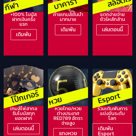
บาคาร่า
กีฬา
+100% โบนัส
ค่ายเกมส์ชั้นนำ
แตกง่ายจ่าย
ฝากเงินครั้ง
มากมาย
ชัวร์หลักล้าน
แรก
เดิมพัน
เล่นตอนนี้
เดิมพัน
โป็กเกอร์
Esport
หวย
เกมส์ไพ่สากล
หวยไทย/หวย
ร่วมเดิมพันการ
รับโบนัสทุก
ต่างประเทศ
แข่งขันระดับ
ยอดฝาก
RED789 อัตรา
โลก
จ่ายสูง
เล่นตอนนี้
เดิมพัน
แทงหวย
Esport