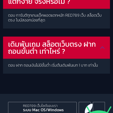
แตกง่าย จริงหรือไม่ ?
ตอบ การันตีทุกเกมแจ็คพอตแตกหนัก RED789 เว็บ สล็อตเว็บ
ตรง โบนัสออกบ่อยที่สุด
เดิมพันเกม สล็อตเว็บตรง ฝาก
ถอนขั้นต่ำ เท่าไหร่ ?
ตอบ ฝาก ถอนเงินไม่มีขั้นต่ำ เริ่มต้นเดิมพันเบท 1 บาท เท่านั้น
RED789
เว็บไซต์ของเรา
ระบบ Mac OS/Windows