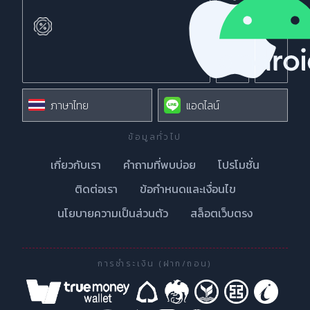
ภาษาไทย
แอดไลน์
ข้อมูลทั่วไป
เกี่ยวกับเรา
คำถามที่พบบ่อย
โปรโมชั่น
×
รับการแจ้งเตือนโปรโมชั่นพิเศษ!
ติดต่อเรา
ข้อกำหนดและเงื่อนไข
ท่านจะได้รับข่าวสารและ โปรโมชั่นพิเศษ หรือ ของ
นโยบายความเป็นส่วนตัว
สล็อตเว็บตรง
รางวัลอื่นๆ
รับข่าวสาร
ไม่รับข่าวสาร
การชำระเงิน (ฝาก/ถอน)