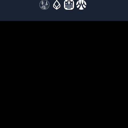
หมวดหมู่คาสิโน
เราคือผู้ให้บริการเว็บเดิมพันพนันออนไลน์ที่ให้บริการมาอย่าง
ยาวนาน สามารถแทงบาคาร่า เล่นเกม สล็อตเว็บตรง ทุน
น้อย เกมสล็อตออนไลน์ แทงบอลออนไลน์ ค่าน้ำดีที่สุดใน
ประเทศไทย เพราะเราใส่ใจลูกค้าทุกท่าน เราให้บริการมาอย่าง
ยาวนานมากกว่า 8 ปี เรด789 เรายินดีให้บริการท่านทุกรูป
แบบสล็อต ที่ RED789 มี สล็อตเว็บตรง รองรับทรูวอเลต
ด้วยนะคะ
สล็อตเว็บตรง
เรด789
Gambling can be addictive. Play responsibly.
RED789
website only accepts customers over 18 years of
age. เว็บไซต์สำหรับผู้ที่มีอายุ 18 ปีขึ้นไป
2023 All rights reserved
ติดต่อผ่านช่องทางออนไลน์
@RED7899