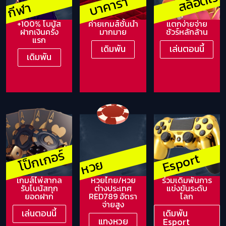
บาคาร่า
กีฬา
+100% โบนัส
ค่ายเกมส์ชั้นนำ
แตกง่ายจ่าย
ฝากเงินครั้ง
มากมาย
ชัวร์หลักล้าน
แรก
เดิมพัน
เล่นตอนนี้
เดิมพัน
โป็กเกอร์
Esport
หวย
เกมส์ไพ่สากล
หวยไทย/หวย
ร่วมเดิมพันการ
รับโบนัสทุก
ต่างประเทศ
แข่งขันระดับ
ยอดฝาก
RED789 อัตรา
โลก
จ่ายสูง
เล่นตอนนี้
เดิมพัน
แทงหวย
Esport