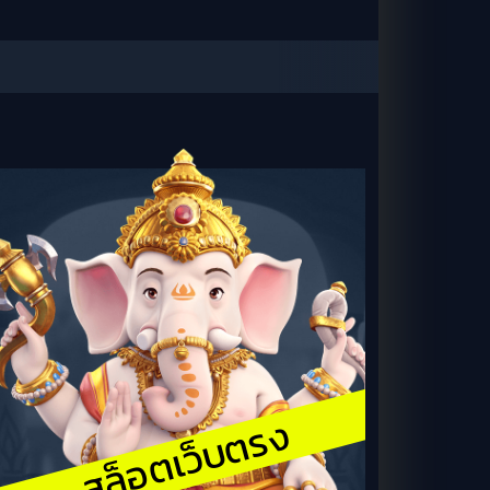
สล็อตเว็บตรง