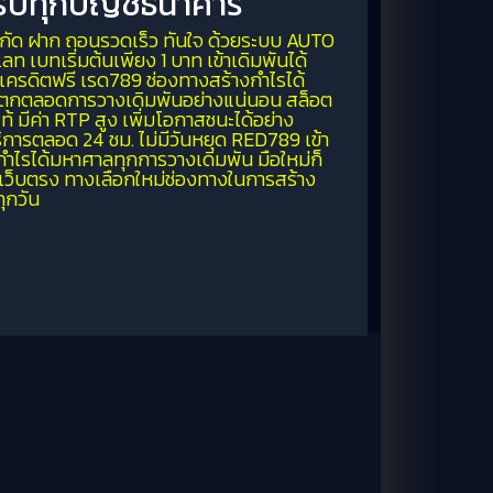
ับทุกบัญชีธนาคาร
จำกัด ฝาก ถอนรวดเร็ว ทันใจ ด้วยระบบ AUTO
ท เบทเริ่มต้นเพียง 1 บาท เข้าเดิมพันได้
สเครดิตฟรี
เรด789
ช่องทางสร้างกำไรได้
ญ่แตกตลอดการวางเดิมพันอย่างแน่นอน สล็อต
ท้ มีค่า RTP สูง เพิ่มโอกาสชนะได้อย่าง
ริการตลอด 24 ชม. ไม่มีวันหยุด RED789 เข้า
ทำกำไรได้มหาศาลทุกการวางเดิมพัน มือใหม่ก็
เว็บตรง ทางเลือกใหม่ช่องทางในการสร้าง
ทุกวัน