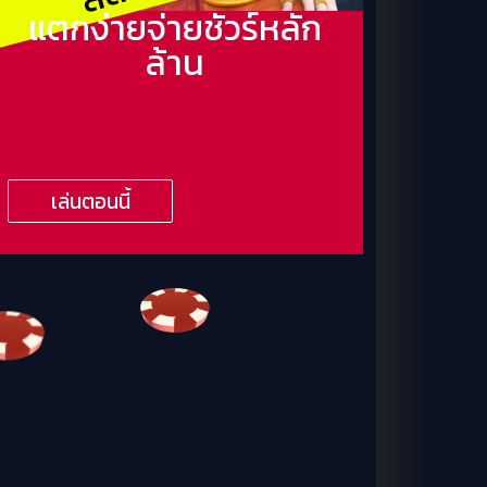
แตกง่ายจ่ายชัวร์หลัก
ล้าน
เล่นตอนนี้